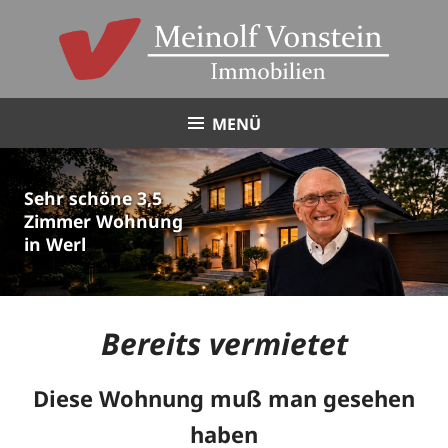
Skip
to
content
MENÜ
Sehr schöne 3,5
Zimmer Wohnung
in Werl
Bereits vermietet
Diese Wohnung muß man gesehen
haben